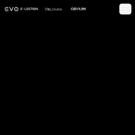
Idioma:
EN-US@POSIX
Cambiar a ES